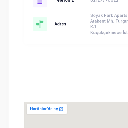
Telefon 2
02127770622
Soyak Park Aparts 
Atakent Mh. Turgut
Adres
K:1
Küçükçekmece İst