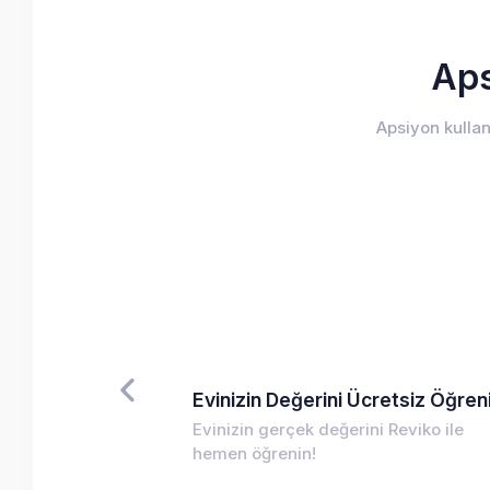
Aps
Apsiyon kullan
Reviko Global ile Kıbrıs’ta Kazançlı Yatırımın Tam Zamanı!
Evinizin Değerini Ücretsiz Öğren
e Kuzey Kıbrıs'ta
Evinizin gerçek değerini Reviko ile
hemen öğrenin!