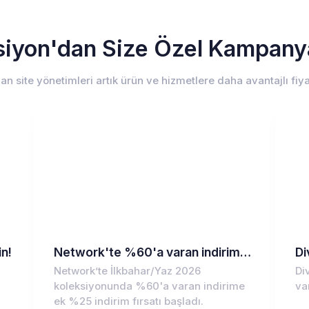
iyon'dan Size Özel Kampany
an site yönetimleri artık ürün ve hizmetlere daha avantajlı fiyat
in!
Network'te %60'a varan indirime ek %25 indirim!
Network’te İlkbahar/Yaz 2026
Di
koleksiyonunda %60'a varan indirime
va
ek %25 indirim fırsatı başladı.