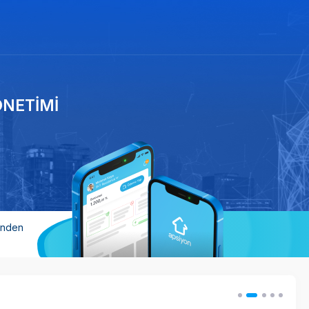
ÖNETİMİ
'nden